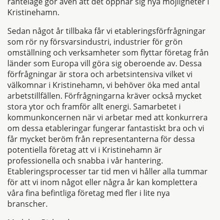
ränteläge gör även att det öppnar sig nya möjligheter i
Kristinehamn.
Sedan något år tillbaka får vi etableringsförfrågningar
som rör ny försvarsindustri, industrier för grön
omställning och verksamheter som flyttar företag från
länder som Europa vill göra sig oberoende av. Dessa
förfrågningar är stora och arbetsintensiva vilket vi
välkomnar i Kristinehamn, vi behöver öka med antal
arbetstillfällen. Förfrågningarna kräver också mycket
stora ytor och framför allt energi. Samarbetet i
kommunkoncernen när vi arbetar med att konkurrera
om dessa etableringar fungerar fantastiskt bra och vi
får mycket beröm från representanterna för dessa
potentiella företag att vi i Kristinehamn är
professionella och snabba i vår hantering.
Etableringsprocesser tar tid men vi håller alla tummar
för att vi inom något eller några år kan komplettera
våra fina befintliga företag med fler i lite nya
branscher.