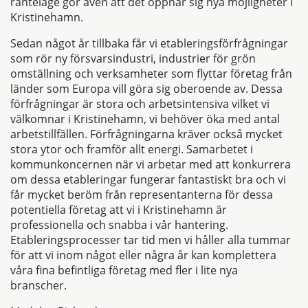
ränteläge gör även att det öppnar sig nya möjligheter i
Kristinehamn.
Sedan något år tillbaka får vi etableringsförfrågningar
som rör ny försvarsindustri, industrier för grön
omställning och verksamheter som flyttar företag från
länder som Europa vill göra sig oberoende av. Dessa
förfrågningar är stora och arbetsintensiva vilket vi
välkomnar i Kristinehamn, vi behöver öka med antal
arbetstillfällen. Förfrågningarna kräver också mycket
stora ytor och framför allt energi. Samarbetet i
kommunkoncernen när vi arbetar med att konkurrera
om dessa etableringar fungerar fantastiskt bra och vi
får mycket beröm från representanterna för dessa
potentiella företag att vi i Kristinehamn är
professionella och snabba i vår hantering.
Etableringsprocesser tar tid men vi håller alla tummar
för att vi inom något eller några år kan komplettera
våra fina befintliga företag med fler i lite nya
branscher.