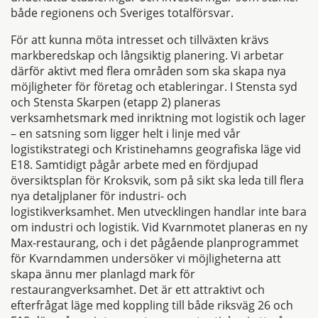
både regionens och Sveriges totalförsvar.
För att kunna möta intresset och tillväxten krävs
markberedskap och långsiktig planering. Vi arbetar
därför aktivt med flera områden som ska skapa nya
möjligheter för företag och etableringar. I Stensta syd
och Stensta Skarpen (etapp 2) planeras
verksamhetsmark med inriktning mot logistik och lager
– en satsning som ligger helt i linje med vår
logistikstrategi och Kristinehamns geografiska läge vid
E18. Samtidigt pågår arbete med en fördjupad
översiktsplan för Kroksvik, som på sikt ska leda till flera
nya detaljplaner för industri- och
logistikverksamhet. Men utvecklingen handlar inte bara
om industri och logistik. Vid Kvarnmotet planeras en ny
Max-restaurang, och i det pågående planprogrammet
för Kvarndammen undersöker vi möjligheterna att
skapa ännu mer planlagd mark för
restaurangverksamhet. Det är ett attraktivt och
efterfrågat läge med koppling till både riksväg 26 och