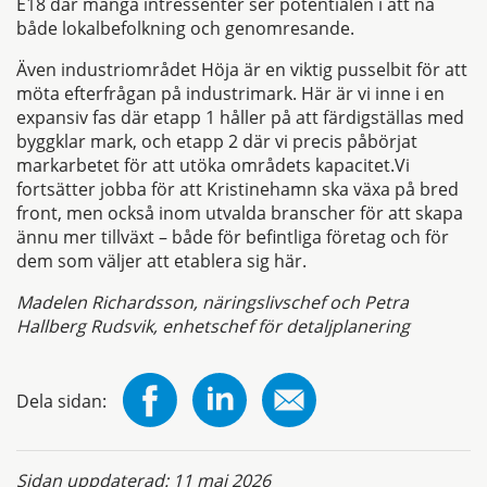
E18 där många intressenter ser potentialen i att nå
både lokalbefolkning och genomresande.
Även industriområdet Höja är en viktig pusselbit för att
möta efterfrågan på industrimark. Här är vi inne i en
expansiv fas där etapp 1 håller på att färdigställas med
byggklar mark, och etapp 2 där vi precis påbörjat
markarbetet för att utöka områdets kapacitet.Vi
fortsätter jobba för att Kristinehamn ska växa på bred
front, men också inom utvalda branscher för att skapa
ännu mer tillväxt – både för befintliga företag och för
dem som väljer att etablera sig här.
Madelen Richardsson, näringslivschef och Petra
Hallberg Rudsvik, enhetschef för detaljplanering
Dela sidan:
Sidan uppdaterad:
11 maj 2026