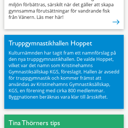
miljön förbättras, särskilt när det gäller att skapa
gynnsamma förutsättningar för vandrande fisk
från Vänern. Läs mer här!
Truppgymnastikhallen Hoppet
Kulturnämnden har tagit fram ett namnförslag på
den nya truppgymnastikhallen. De valde Hoppet,
vilket var det namn som Kristinehamns
Gymnastiksällskap KGS, föreslagit. Hallen är avsedd
för truppgymnastik och kommer främst att
användas av Kristinehamns Gymnastiksällskap,
KGS, en förening med cirka 800 medlemmar.
Byggnationen beräknas vara klar till årsskiftet.
Tina Thörners tips