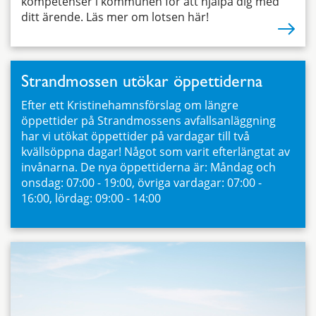
kompetenser i kommunen för att hjälpa dig med
ditt ärende. Läs mer om lotsen här!
Strandmossen utökar öppettiderna
Efter ett Kristinehamnsförslag om längre
öppettider på Strandmossens avfallsanläggning
har vi utökat öppettider på vardagar till två
kvällsöppna dagar! Något som varit efterlängtat av
invånarna. De nya öppettiderna är: Måndag och
onsdag: 07:00 - 19:00, övriga vardagar: 07:00 -
16:00, lördag: 09:00 - 14:00