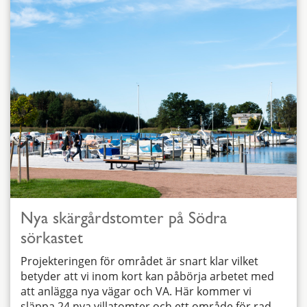
Nya skärgårdstomter på Södra
sörkastet
Projekteringen för området är snart klar vilket
betyder att vi inom kort kan påbörja arbetet med
att anlägga nya vägar och VA. Här kommer vi
släppa 24 nya villatomter och ett område för rad-,