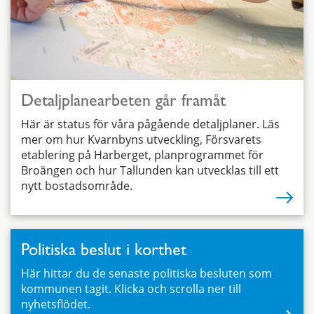
Detaljplanearbeten går framåt
Här är status för våra pågående detaljplaner. Läs
mer om hur Kvarnbyns utveckling, Försvarets
etablering på Harberget, planprogrammet för
Broängen och hur Tallunden kan utvecklas till ett
nytt bostadsområde.
Politiska beslut i korthet
Här hittar du de senaste politiska besluten som
kommunen tagit. Klicka och scrolla ner till
nyhetsflödet.